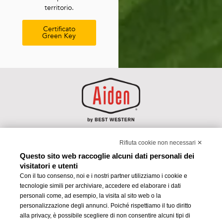
territorio.
Certificato
Green Key
Each BWH® Hotels property is independently owned and
Rifiuta cookie non necessari ✕
operated.
Questo sito web raccoglie alcuni dati personali dei
visitatori e utenti
JHD
Dunant Hotel –
[email protected]
–
0376673449
– P.IVA:
Con il tuo consenso, noi e i nostri partner utilizziamo i cookie e
02229910209 – CIN:IT020017A1PYR6BMEP
tecnologie simili per archiviare, accedere ed elaborare i dati
personali come, ad esempio, la visita al sito web o la
Privacy Policy
–
Cookie Policy
personalizzazione degli annunci. Poiché rispettiamo il tuo diritto
alla privacy, è possibile scegliere di non consentire alcuni tipi di